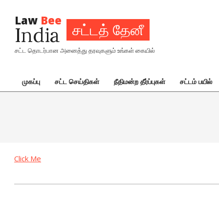
Skip
to
Law
Bee
சட்டத் தேனீ
India
content
சட்ட தொடர்பான அனைத்து தரவுகளும் உங்கள் கையில்
முகப்பு
சட்ட செய்திகள்
நீதிமன்ற தீர்ப்புகள்
சட்டம் பயில்
Primary
Navigation
Menu
Click Me
2022-
11-
03