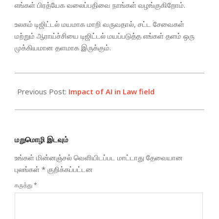
எங்கள் பிரத்யேக வலைப்பதிவை நாங்கள் வழங்குகிறோம்.
உலகம் டிஜிட்டல் மயமாக மாறி வருவதால், சட்ட சேவைகள்
மற்றும் ஆராய்ச்சியை டிஜிட்டல் மயப்படுத்த எங்கள் தளம் ஒரு
முக்கியமான தளமாக இருக்கும்.
2025-
10-
Previous Post:
Impact of AI in Law field
07
மறுமொழி இடவும்
உங்கள் மின்னஞ்சல் வெளியிடப்பட மாட்டாது
தேவையான
புலங்கள்
*
குறிக்கப்பட்டன
கருத்து
*