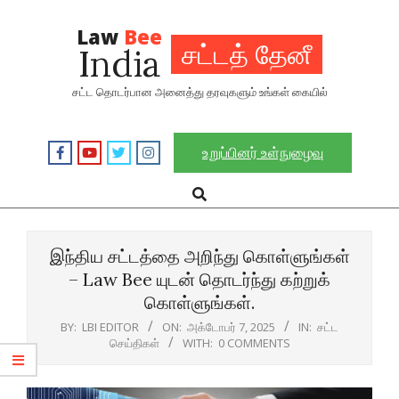
Skip
to
Law
Bee
சட்டத் தேனீ
India
content
சட்ட தொடர்பான அனைத்து தரவுகளும் உங்கள் கையில்
உறுப்பினர் உள்நுழைவு
Search
Primary
Navigation
Menu
இந்திய சட்டத்தை அறிந்து கொள்ளுங்கள்
– Law Bee யுடன் தொடர்ந்து கற்றுக்
கொள்ளுங்கள்.
BY:
LBI EDITOR
ON:
அக்டோபர் 7, 2025
IN:
சட்ட
செய்திகள்
WITH:
0 COMMENTS